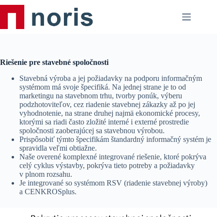
Skip
to
content
Riešenie pre stavebné spoločnosti
Stavebná výroba a jej požiadavky na podporu informačným
systémom má svoje špecifiká. Na jednej strane je to od
marketingu na stavebnom trhu, tvorby ponúk, výberu
podzhotoviteľov, cez riadenie stavebnej zákazky až po jej
vyhodnotenie, na strane druhej najmä ekonomické procesy,
ktorými sa riadi často zložité interné i externé prostredie
spoločnosti zaoberajúcej sa stavebnou výrobou.
Prispôsobiť týmto špecifikám štandardný informačný systém je
spravidla veľmi obtiažne.
Naše overené komplexné integrované riešenie, ktoré pokrýva
celý cyklus výstavby, pokrýva tieto potreby a požiadavky
v plnom rozsahu.
Je integrované so systémom RSV (riadenie stavebnej výroby)
a CENKROSplus.