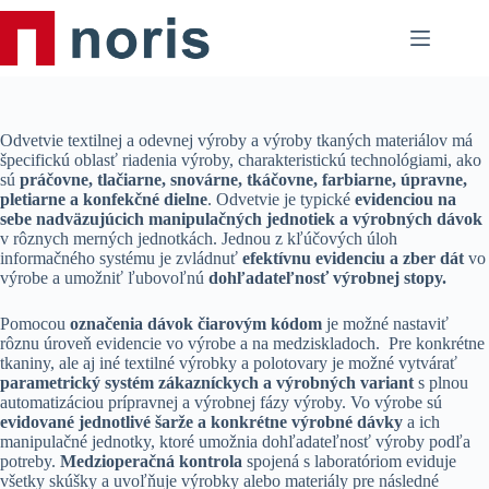
Skip
to
content
Odvetvie textilnej a odevnej výroby a výroby tkaných materiálov má
špecifickú oblasť riadenia výroby, charakteristickú technológiami, ako
sú
práčovne, tlačiarne, snovárne, tkáčovne, farbiarne, úpravne,
pletiarne a konfekčné dielne
. Odvetvie je typické
evidenciou na
sebe nadväzujúcich manipulačných jednotiek a výrobných dávok
v rôznych merných jednotkách. Jednou z kľúčových úloh
informačného systému je zvládnuť
efektívnu evidenciu a zber dát
vo
výrobe a umožniť ľubovoľnú
dohľadateľnosť výrobnej stopy.
Pomocou
označenia dávok čiarovým kódom
je možné nastaviť
rôznu úroveň evidencie vo výrobe a na medziskladoch. Pre konkrétne
tkaniny, ale aj iné textilné výrobky a polotovary je možné vytvárať
parametrický systém zákazníckych a výrobných variant
s plnou
automatizáciou prípravnej a výrobnej fázy výroby. Vo výrobe sú
evidované jednotlivé šarže a konkrétne výrobné dávky
a ich
manipulačné jednotky, ktoré umožnia dohľadateľnosť výroby podľa
potreby.
Medzioperačná kontrola
spojená s laboratóriom eviduje
všetky skúšky a uvoľňuje výrobky alebo materiály pre následné