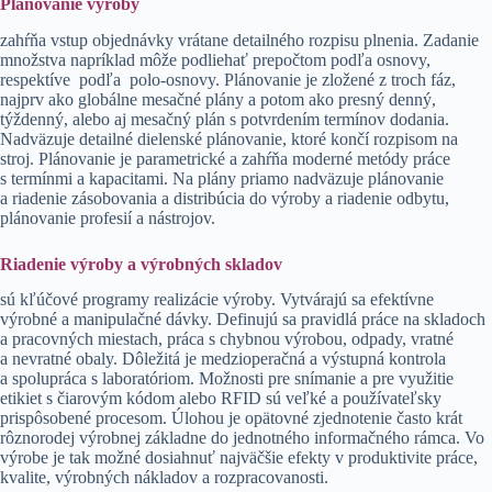
Plánovanie výroby
zahŕňa vstup objednávky vrátane detailného rozpisu plnenia. Zadanie
množstva napríklad môže podliehať prepočtom podľa osnovy,
respektíve podľa polo-osnovy. Plánovanie je zložené z troch fáz,
najprv ako globálne mesačné plány a potom ako presný denný,
týždenný, alebo aj mesačný plán s potvrdením termínov dodania.
Nadväzuje detailné dielenské plánovanie, ktoré končí rozpisom na
stroj. Plánovanie je parametrické a zahŕňa moderné metódy práce
s termínmi a kapacitami. Na plány priamo nadväzuje plánovanie
a riadenie zásobovania a distribúcia do výroby a riadenie odbytu,
plánovanie profesií a nástrojov.
Riadenie výroby a výrobných skladov
sú kľúčové programy realizácie výroby. Vytvárajú sa efektívne
výrobné a manipulačné dávky. Definujú sa pravidlá práce na skladoch
a pracovných miestach, práca s chybnou výrobou, odpady, vratné
a nevratné obaly. Dôležitá je medzioperačná a výstupná kontrola
a spolupráca s laboratóriom. Možnosti pre snímanie a pre využitie
etikiet s čiarovým kódom alebo RFID sú veľké a používateľsky
prispôsobené procesom. Úlohou je opätovné zjednotenie často krát
rôznorodej výrobnej základne do jednotného informačného rámca. Vo
výrobe je tak možné dosiahnuť najväčšie efekty v produktivite práce,
kvalite, výrobných nákladov a rozpracovanosti.