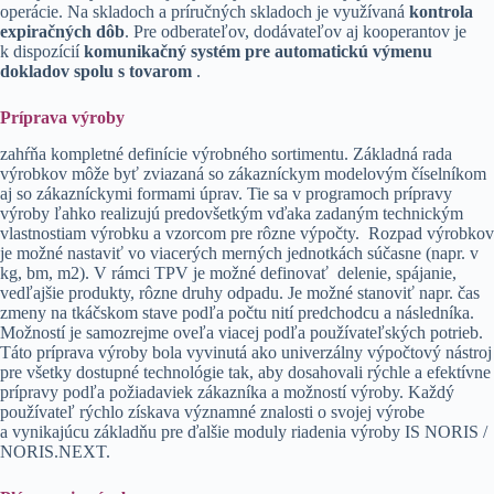
operácie. Na skladoch a príručných skladoch je využívaná
kontrola
expiračných dôb
. Pre odberateľov, dodávateľov aj kooperantov je
k dispozícií
komunikačný systém pre automatickú výmenu
dokladov spolu s tovarom
.
Príprava výroby
zahŕňa kompletné definície výrobného sortimentu. Základná rada
výrobkov môže byť zviazaná so zákazníckym modelovým číselníkom
aj so zákazníckymi formami úprav. Tie sa v programoch prípravy
výroby ľahko realizujú predovšetkým vďaka zadaným technickým
vlastnostiam výrobku a vzorcom pre rôzne výpočty. Rozpad výrobkov
je možné nastaviť vo viacerých merných jednotkách súčasne (napr. v
kg, bm, m2). V rámci TPV je možné definovať delenie, spájanie,
vedľajšie produkty, rôzne druhy odpadu. Je možné stanoviť napr. čas
zmeny na tkáčskom stave podľa počtu nití predchodcu a následníka.
Možností je samozrejme oveľa viacej podľa používateľských potrieb.
Táto príprava výroby bola vyvinutá ako univerzálny výpočtový nástroj
pre všetky dostupné technológie tak, aby dosahovali rýchle a efektívne
prípravy podľa požiadaviek zákazníka a možností výroby. Každý
používateľ rýchlo získava významné znalosti o svojej výrobe
a vynikajúcu základňu pre ďalšie moduly riadenia výroby IS NORIS /
NORIS.NEXT.