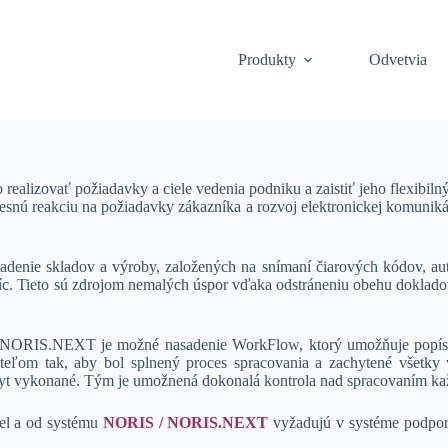
Produkty
Odvetvia
lizovať požiadavky a ciele vedenia podniku a zaistiť jeho flexibiln
esnú reakciu na požiadavky zákazníka a rozvoj elektronickej komuniká
iadenie skladov a výroby, založených na snímaní čiarových kódov, au
c. Tieto sú zdrojom nemalých úspor vďaka odstráneniu obehu dokladov
 NORIS.NEXT je možné nasadenie WorkFlow, ktorý umožňuje popísať
teľom tak, aby bol splnený proces spracovania a zachytené všetky v
 byt vykonané. Tým je umožnená dokonalá kontrola nad spracovaním k
sel a od systému
NORIS / NORIS.NEXT
vyžadujú v systéme podpo