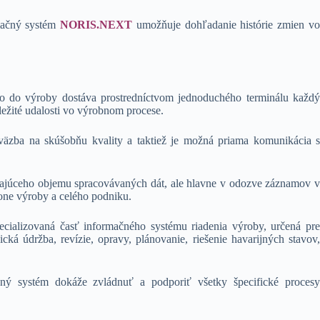
rmačný systém
NORIS.NEXT
umožňuje dohľadanie histórie zmien v
mo do výroby dostáva prostredníctvom jednoduchého terminálu každý
ežité udalosti vo výrobnom procese.
äzba na skúšobňu kvality a taktiež je možná priama komunikácia s
dajúceho objemu spracovávaných dát, ale hlavne v odozve záznamov v
kone výroby a celého podniku.
ecializovaná časť informačného systému riadenia výroby, určená pre
 údržba, revízie, opravy, plánovanie, riešenie havarijných stavov,
ý systém dokáže zvládnuť a podporiť všetky špecifické proces