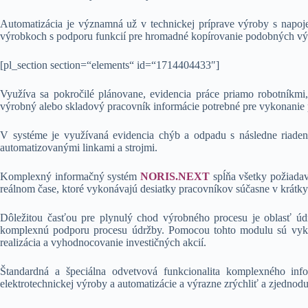
Automatizácia je významná už v technickej príprave výroby s napo
výrobkoch s podporu funkcií pre hromadné kopírovanie podobných v
[pl_section section=“elements“ id=“1714404433″]
Využíva sa pokročilé plánovane, evidencia práce priamo robotníkm
výrobný alebo skladový pracovník informácie potrebné pre vykonanie p
V systéme je využívaná evidencia chýb a odpadu s následne riaden
automatizovanými linkami a strojmi.
Komplexný informačný systém
NORIS.NEXT
spĺňa všetky požiada
reálnom čase, ktoré vykonávajú desiatky pracovníkov súčasne v krátky
Dôležitou časťou pre plynulý chod výrobného procesu je oblasť údr
komplexnú podporu procesu údržby. Pomocou tohto modulu sú vykonáv
realizácia a vyhodnocovanie investičných akcií.
Štandardná a špeciálna odvetvová funkcionalita komplexného in
elektrotechnickej výroby a automatizácie a výrazne zrýchliť a zjednoduš