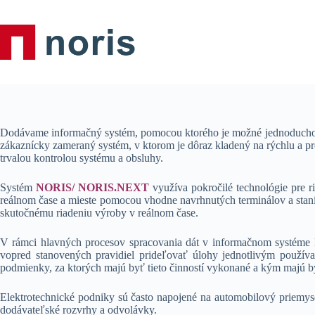
Skip
to
content
Dodávame informačný systém, pomocou ktorého je možné jednoducho rea
zákaznícky zameraný systém, v ktorom je dôraz kladený na rýchlu a pr
trvalou kontrolou systému a obsluhy.
Systém
NORIS/ NORIS.NEXT
využíva pokročilé technológie pre r
reálnom čase a mieste pomocou vhodne navrhnutých terminálov a staní
skutočnému riadeniu výroby v reálnom čase.
V rámci hlavných procesov spracovania dát v informačnom systéme
vopred stanovených pravidiel prideľovať úlohy jednotlivým používa
podmienky, za ktorých majú byť tieto činností vykonané a kým majú
Elektrotechnické podniky sú často napojené na automobilový priemy
dodávateľské rozvrhy a odvolávky.