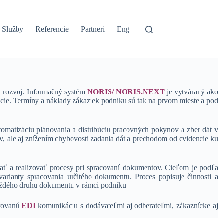
Služby
Referencie
Partneri
Eng
ý rozvoj. Informačný systém
NORIS/ NORIS.NEXT
je vytváraný ak
cie. Termíny a náklady zákaziek podniku sú tak na prvom mieste a pod
tomatizáciu plánovania a distribúciu pracovných pokynov a zber dát 
, ale aj znížením chybovosti zadania dát a prechodom od evidencie ku
 a realizovať procesy pri spracovaní dokumentov. Cieľom je podľa
arianty spracovania určitého dokumentu. Proces popisuje činnosti a
aždého druhu dokumentu v rámci podniku.
rovanú
EDI
komunikáciu s dodávateľmi aj odberateľmi, zákaznícke a