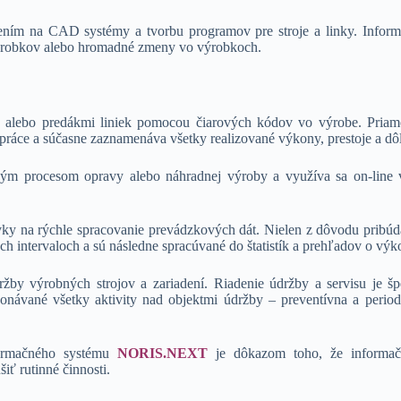
jením na CAD systémy a tvorbu programov pre stroje a linky. Info
ýrobkov alebo hromadné zmeny vo výrobkoch.
i, alebo predákmi liniek pomocou čiarových kódov vo výrobe. Pria
ráce a súčasne zaznamenáva všetky realizované výkony, prestoje a dôl
ým procesom opravy alebo náhradnej výroby a využíva sa on-line v
vky na rýchle spracovanie prevádzkových dát. Nielen z dôvodu pribú
ch intervaloch a sú následne spracúvané do štatistík a prehľadov o vý
žby výrobných strojov a zariadení. Riadenie údržby a servisu je šp
ané všetky aktivity nad objektmi údržby – preventívna a periodická
formačného systému
NORIS.NEXT
je dôkazom toho, že informačn
iť rutinné činnosti.