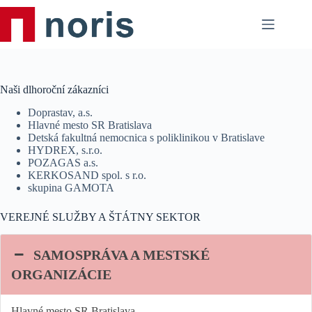
Skip
to
content
Naši dlhoroční zákazníci
Doprastav, a.s.
Hlavné mesto SR Bratislava
Detská fakultná nemocnica s poliklinikou v Bratislave
HYDREX, s.r.o.
POZAGAS a.s.
KERKOSAND spol. s r.o.
skupina GAMOTA
VEREJNÉ SLUŽBY A ŠTÁTNY SEKTOR
SAMOSPRÁVA A MESTSKÉ
ORGANIZÁCIE
Hlavné mesto SR Bratislava