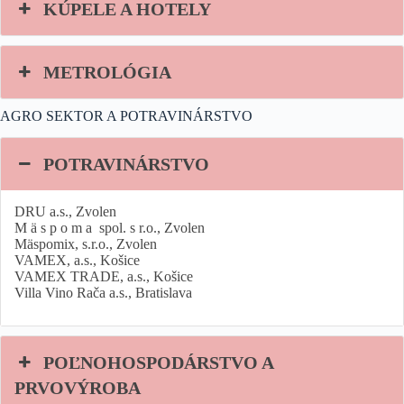
KÚPELE A HOTELY
METROLÓGIA
AGRO SEKTOR A POTRAVINÁRSTVO
POTRAVINÁRSTVO
DRU a.s., Zvolen
M ä s p o m a spol. s r.o., Zvolen
Mäspomix, s.r.o., Zvolen
VAMEX, a.s., Košice
VAMEX TRADE, a.s., Košice
Villa Vino Rača a.s., Bratislava
POĽNOHOSPODÁRSTVO A
PRVOVÝROBA