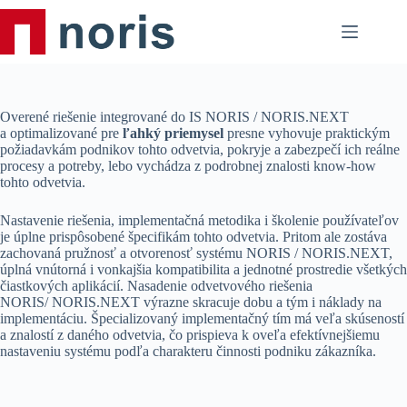
Skip
to
content
Overené riešenie integrované do IS NORIS / NORIS.NEXT
a optimalizované pre
ľahký priemysel
presne vyhovuje praktickým
požiadavkám podnikov tohto odvetvia, pokryje a zabezpečí ich reálne
procesy a potreby, lebo vychádza z podrobnej znalosti know-how
tohto odvetvia.
Nastavenie riešenia, implementačná metodika i školenie používateľov
je úplne prispôsobené špecifikám tohto odvetvia. Pritom ale zostáva
zachovaná pružnosť a otvorenosť systému NORIS / NORIS.NEXT,
úplná vnútorná i vonkajšia kompatibilita a jednotné prostredie všetkých
čiastkových aplikácií. Nasadenie odvetvového riešenia
NORIS/ NORIS.NEXT výrazne skracuje dobu a tým i náklady na
implementáciu. Špecializovaný implementačný tím má veľa skúseností
a znalostí z daného odvetvia, čo prispieva k oveľa efektívnejšiemu
nastaveniu systému podľa charakteru činnosti podniku zákazníka.