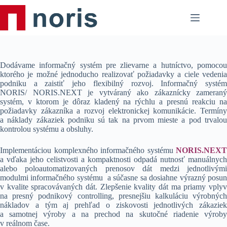
Skip
to
content
Dodávame informačný systém pre zlievarne a hutníctvo, pomocou
ktorého je možné jednoducho realizovať požiadavky a ciele vedenia
podniku a zaistiť jeho flexibilný rozvoj. Informačný systém
NORIS/ NORIS.NEXT je vytváraný ako zákaznícky zameraný
systém, v ktorom je dôraz kladený na rýchlu a presnú reakciu na
požiadavky zákazníka a rozvoj elektronickej komunikácie. Termíny
a náklady zákaziek podniku sú tak na prvom mieste a pod trvalou
kontrolou systému a obsluhy.
Implementáciou komplexného informačného systému
NORIS.NEXT
a vďaka jeho celistvosti a kompaktnosti odpadá nutnosť manuálnych
alebo poloautomatizovaných prenosov dát medzi jednotlivými
modulmi informačného systému a súčasne sa dosiahne výrazný posun
v kvalite spracovávaných dát. Zlepšenie kvality dát ma priamy vplyv
na presný podnikový controlling, presnejšiu kalkuláciu výrobných
nákladov a tým aj prehľad o ziskovosti jednotlivých zákaziek
a samotnej výroby a na prechod na skutočné riadenie výroby
v reálnom čase.