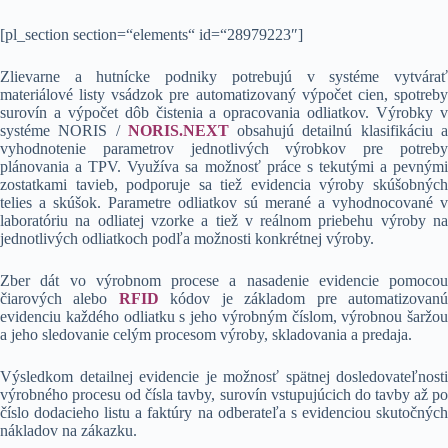
[pl_section section=“elements“ id=“28979223″]
Zlievarne a hutnícke podniky potrebujú v systéme vytvárať
materiálové listy vsádzok pre automatizovaný výpočet cien, spotreby
surovín a výpočet dôb čistenia a opracovania odliatkov. Výrobky v
systéme NORIS /
NORIS.NEXT
obsahujú detailnú klasifikáciu 
vyhodnotenie parametrov jednotlivých výrobkov pre potreby
plánovania a TPV. Využíva sa možnosť práce s tekutými a pevnými
zostatkami tavieb, podporuje sa tiež evidencia výroby skúšobných
telies a skúšok. Parametre odliatkov sú merané a vyhodnocované v
laboratóriu na odliatej vzorke a tiež v reálnom priebehu výroby na
jednotlivých odliatkoch podľa možnosti konkrétnej výroby.
Zber dát vo výrobnom procese a nasadenie evidencie pomocou
čiarových alebo
RFID
kódov je základom pre automatizovan
evidenciu každého odliatku s jeho výrobným číslom, výrobnou šaržou
a jeho sledovanie celým procesom výroby, skladovania a predaja.
Výsledkom detailnej evidencie je možnosť spätnej dosledovateľnosti
výrobného procesu od čísla tavby, surovín vstupujúcich do tavby až po
číslo dodacieho listu a faktúry na odberateľa s evidenciou skutočných
nákladov na zákazku.